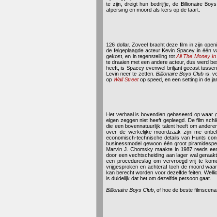
te zijn, dreigt hun bedrijfje, de Billionaire B
afpersing en moord als kers op de taart.
126 dollar. Zoveel bracht deze film in zijn op
de felgeplaagde acteur Kevin Spacey in één va
gekost, en in tegenstelling tot
All The Money In
te draaien met een andere acteur, dus werd bes
heeft, is Spacey evenwel briljant gecast tuss
Levin neer te zetten.
Billionaire Boys Club
is, ve
op
Wall Street
op speed, en een setting in de j
Het verhaal is bovendien gebaseerd op waar ge
eigen zeggen niet heeft gepleegd. De film sch
die een bovennatuurlijk talent heeft om anderen 
over de werkelijke moordzaak zijn me onbe
economisch-technische details van Hunts constr
businessmodel gewoon één groot piramidespel
Marvin J. Chomsky maakte in 1987 reeds een ge
door een vechtscheiding aan lager wal geraak
een procedureslag om vervroegd vrij te kom
vrijgesproken en achteraf toch de moord waar
kan berecht worden voor dezelfde feiten. Welli
is duidelijk dat het om dezelfde persoon gaat.
Billionaire Boys Club
, of hoe de beste filmscena