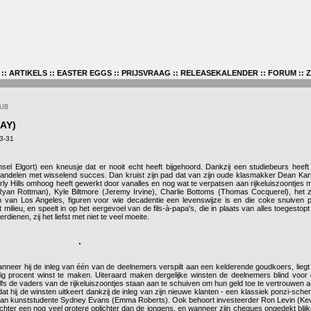
::
ARTIKELS
::
EASTER EGGS
::
PRIJSVRAAG
::
RELEASEKALENDER
::
FORUM
::
LUB
AY)
03-31
el Elgort) een kneusje dat er nooit echt heeft bijgehoord. Dankzij een studiebeurs heeft 
aandelen met wisselend succes. Dan kruist zijn pad dat van zijn oude klasmakker Dean Ka
erly Hills omhoog heeft gewerkt door vanalles en nog wat te verpatsen aan rijkeluiszoontjes 
(Ryan Rottman), Kyle Biltmore (Jeremy Irvine), Charlie Bottoms (Thomas Cocquerel), het z
n van Los Angeles, figuren voor wie decadentie een levenswijze is en die coke snuiven 
milieu, en speelt in op het eergevoel van de fils-à-papa's, die in plaats van alles toegestopt
dienen, zij het liefst met niet te veel moeite.
anneer hij de inleg van één van de deelnemers verspilt aan een kelderende goudkoers, liegt 
jftig procent winst te maken. Uiteraard maken dergelijke winsten de deelnemers blind voor
r zelfs de vaders van de rijkeluiszoontjes staan aan te schuiven om hun geld toe te vertrouwen 
s dat hij de winsten uitkeert dankzij de inleg van zijn nieuwe klanten - een klassiek ponzi-sch
s van kunststudente Sydney Evans (Emma Roberts). Ook behoort investeerder Ron Levin (Ke
 echter een nog veel grotere oplichter dan de jongens, en wanneer zijn cheques ongedekt blij