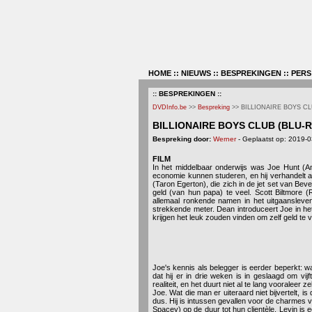
HOME
::
NIEUWS
::
BESPREKINGEN
::
PERS
:: BESPREKINGEN ::
DVDInfo.be
>>
Bespreking
>> BILLIONAIRE BOYS C
BILLIONAIRE BOYS CLUB (BLU-R
Bespreking door:
Werner
- Geplaatst op: 2019-
FILM
In het middelbaar onderwijs was Joe Hunt (Ans
economie kunnen studeren, en hij verhandelt 
(Taron Egerton), die zich in de jet set van Bev
geld (van hun papa) te veel. Scott Biltmore 
allemaal ronkende namen in het uitgaansleve
strekkende meter. Dean introduceert Joe in het 
krijgen het leuk zouden vinden om zelf geld te ver
Joe's kennis als belegger is eerder beperkt: w
dat hij er in drie weken is in geslaagd om vi
realiteit, en het duurt niet al te lang vooralee
Joe. Wat die man er uiteraard niet bijvertelt, i
dus. Hij is intussen gevallen voor de charme
Spacey) op de duur tot hun clientèle. Levin is