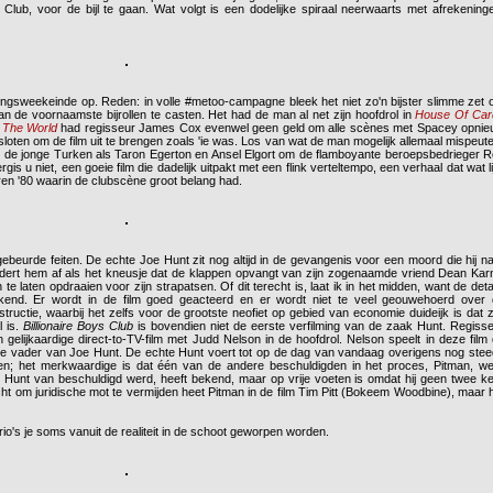
oys Club, voor de bijl te gaan. Wat volgt is een dodelijke spiraal neerwaarts met afrekening
eningsweekeinde op. Reden: in volle #metoo-campagne bleek het niet zo'n bijster slimme zet
n de voornaamste bijrollen te casten. Het had de man al net zijn hoofdrol in
House Of Car
 The World
had regisseur James Cox evenwel geen geld om alle scènes met Spacey opni
loten om de film uit te brengen zoals 'ie was. Los van wat de man mogelijk allemaal mispeut
en de jonge Turken als Taron Egerton en Ansel Elgort om de flamboyante beroepsbedrieger 
rgis u niet, een goeie film die dadelijk uitpakt met een flink verteltempo, een verhaal dat wat li
aren '80 waarin de clubscène groot belang had.
beurde feiten. De echte Joe Hunt zit nog altijd in de gevangenis voor een moord die hij n
ildert hem af als het kneusje dat de klappen opvangt van zijn zogenaamde vriend Dean Kar
te laten opdraaien voor zijn strapatsen. Of dit terecht is, laat ik in het midden, want de deta
kend. Er wordt in de film goed geacteerd en er wordt niet te veel geouwehoerd over
uctie, waarbij het zelfs voor de grootste neofiet op gebied van economie duideijk is dat z
 is.
Billionaire Boys Club
is bovendien niet de eerste verfilming van de zaak Hunt. Regiss
lijkaardige direct-to-TV-film met Judd Nelson in de hoofdrol. Nelson speelt in deze film
te vader van Joe Hunt. De echte Hunt voert tot op de dag van vandaag overigens nog ste
en; het merkwaardige is dat één van de andere beschuldigden in het proces, Pitman, w
 Hunt van beschuldigd werd, heeft bekend, maar op vrije voeten is omdat hij geen twee k
cht om juridische mot te vermijden heet Pitman in de film Tim Pitt (Bokeem Woodbine), maar 
rio's je soms vanuit de realiteit in de schoot geworpen worden.