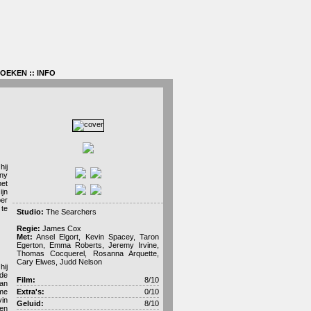
ZOEKEN
::
INFO
hij
rny
met
ijn
per
 te
Studio:
The Searchers
Regie:
James Cox
Met:
Ansel Elgort, Kevin Spacey, Taron
Egerton, Emma Roberts, Jeremy Irvine,
Thomas Cocquerel, Rosanna Arquette,
Cary Elwes, Judd Nelson
hij
 de
Film:
8/10
aan
eme
Extra's:
0/10
vin
Geluid:
8/10
ken