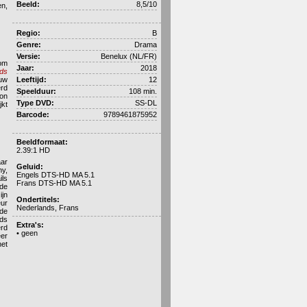
Beeld:
8,5/10
en,
Regio:
B
Genre:
Drama
Versie:
Benelux (NL/FR)
 om
Jaar:
2018
ds
euw
Leeftijd:
12
erd
Speelduur:
108 min.
Ron
Type DVD:
SS-DL
jkt
Barcode:
9789461875952
Beeldformaat:
2.39:1 HD
aar
Geluid:
ny,
Engels DTS-HD MA 5.1
ils
Frans DTS-HD MA 5.1
 de
ijn
Ondertitels:
eur
Nederlands, Frans
 de
eds
Extra's:
erd
• geen
eer
het