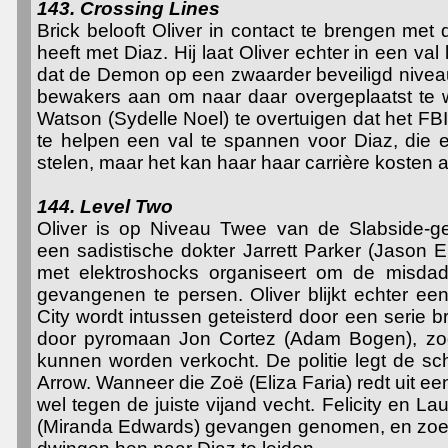
143. Crossing Lines
Brick belooft Oliver in contact te brengen me
heeft met Diaz. Hij laat Oliver echter in een v
dat de Demon op een zwaarder beveiligd niveau 
bewakers aan om naar daar overgeplaatst te 
Watson (Sydelle Noel) te overtuigen dat het FBI
te helpen een val te spannen voor Diaz, die 
stelen, maar het kan haar haar carrière kosten al
144. Level Two
Oliver is op Niveau Twee van de Slabside-g
een sadistische dokter Jarrett Parker (Jason E
met elektroshocks organiseert om de misdad
gevangenen te persen. Oliver blijkt echter ee
City wordt intussen geteisterd door een serie
door pyromaan Jon Cortez (Adam Bogen), zod
kunnen worden verkocht. De politie legt de sc
Arrow. Wanneer die Zoë (Eliza Faria) redt uit een 
wel tegen de juiste vijand vecht. Felicity en L
(Miranda Edwards) gevangen genomen, en zoek