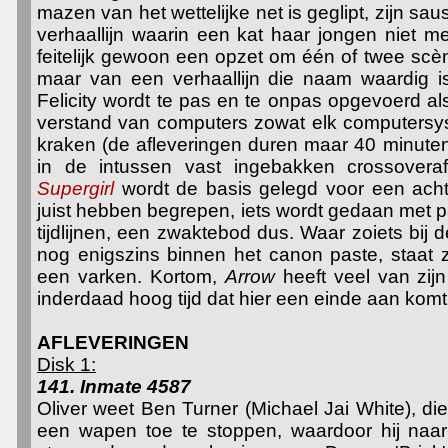
mazen van het wettelijke net is geglipt, zijn sa
verhaallijn waarin een kat haar jongen niet mee
feitelijk gewoon een opzet om één of twee sc
maar van een verhaallijn die naam waardig i
Felicity wordt te pas en te onpas opgevoerd a
verstand van computers zowat elk computersy
kraken (de afleveringen duren maar 40 minuten
in de intussen vast ingebakken crossovera
Supergirl
wordt de basis gelegd voor een achts
juist hebben begrepen, iets wordt gedaan met pa
tijdlijnen, een zwaktebod dus. Waar zoiets bi
nog enigszins binnen het canon paste, staat z
een varken. Kortom,
Arrow
heeft veel van zijn
inderdaad hoog tijd dat hier een einde aan komt
AFLEVERINGEN
Disk 1:
141. Inmate 4587
Oliver weet Ben Turner (Michael Jai White), die
een wapen toe te stoppen, waardoor hij naar d