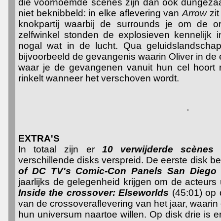
die voornoemde scènes zijn dan ook dungezaai
niet beknibbeld: in elke aflevering van
Arrow
zit
knokpartij waarbij de surrounds je om de or
zelfwinkel stonden de explosieven kennelijk i
nogal wat in de lucht. Qua geluidslandschap 
bijvoorbeeld de gevangenis waarin Oliver in de e
waar je de gevangenen vanuit hun cel hoort r
rinkelt wanneer het verschoven wordt.
EXTRA'S
In totaal zijn er
10 verwijderde scène
verschillende disks verspreid. De eerste disk be
of DC TV's Comic-Con Panels San Diego
jaarlijks de gelegenheid krijgen om de acteurs
Inside the crossover: Elseworlds
(45:01) op 
van de crossoveraflevering van het jaar, waari
hun universum naartoe willen. Op disk drie is e