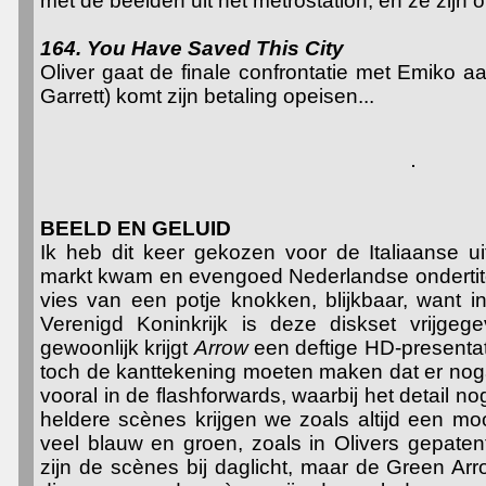
met de beelden uit het metrostation, en ze zijn o
164. You Have Saved This City
Oliver gaat de finale confrontatie met Emiko 
Garrett) komt zijn betaling opeisen...
BEELD EN GELUID
Ik heb dit keer gekozen voor de Italiaanse u
markt kwam en evengoed Nederlandse ondertiteli
vies van een potje knokken, blijkbaar, want in 
Verenigd Koninkrijk is deze diskset vrijgege
gewoonlijk krijgt
Arrow
een deftige HD-presentat
toch de kanttekening moeten maken dat er noga
vooral in de flashforwards, waarbij het detail n
heldere scènes krijgen we zoals altijd een moo
veel blauw en groen, zoals in Olivers gepate
zijn de scènes bij daglicht, maar de Green Arr