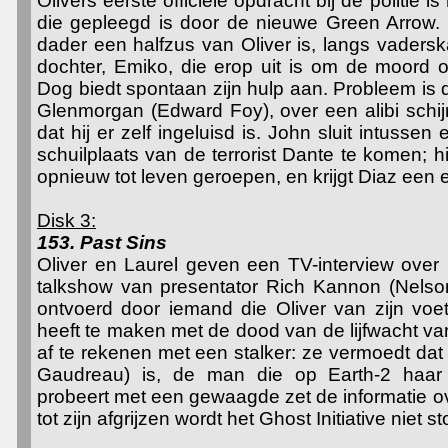
Olivers eerste officiële opdracht bij de politie
die gepleegd is door de nieuwe Green Arrow. 
dader een halfzus van Oliver is, langs vadersk
dochter, Emiko, die erop uit is om de moord 
Dog biedt spontaan zijn hulp aan. Probleem is 
Glenmorgan (Edward Foy), over een alibi schij
dat hij er zelf ingeluisd is. John sluit intuss
schuilplaats van de terrorist Dante te komen; hi
opnieuw tot leven geroepen, en krijgt Diaz een ex
Disk 3:
153. Past Sins
Oliver en Laurel geven een TV-interview over 
talkshow van presentator Rich Kannon (Nelso
ontvoerd door iemand die Oliver van zijn voe
heeft te maken met de dood van de lijfwacht van
af te rekenen met een stalker: ze vermoedt dat 
Gaudreau) is, de man die op Earth-2 haar 
probeert met een gewaagde zet de informatie ov
tot zijn afgrijzen wordt het Ghost Initiative niet s