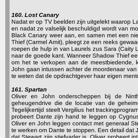
160. Lost Canary
Nadat er op TV beelden zijn uitgelekt waarop Laur
en nadat ze valselijk beschuldigd wordt van moo
Black Canary weer aan, en samen met een n
Thief (Carmel Amit), pleegt ze een reeks gewaag
roepen de hulp in van Laurels zus Sara (Caity 
naar de goede kant. Wanneer Shadow Thief een 
om het te verkopen aan de meestbiedende, kri
John gaan intussen achter de moordenaar van
te weten dat de opdrachtgever haar eigen ment
161. Spartan
Oliver en John onderscheppen bij de Ninth
geheugendrive die de locatie van de geheim
Tegelijkertijd steelt Vergilius het trackingprog
probeert Dante zijn hand te leggen op Cygnus
Oliver en John leggen contact met generaal S
te werken om Dante te stoppen. Een detail dat J
dat Stewart zijn stiefvader is. Oliver probeert