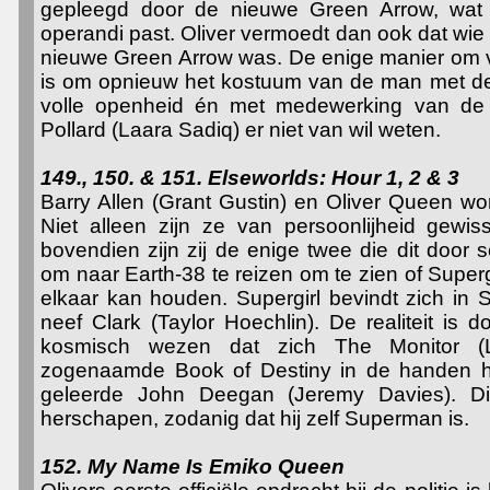
gepleegd door de nieuwe Green Arrow, wat 
operandi past. Oliver vermoedt dan ook dat wie
nieuwe Green Arrow was. De enige manier om v
is om opnieuw het kostuum van de man met de pi
volle openheid én met medewerking van de p
Pollard (Laara Sadiq) er niet van wil weten.
149., 150. & 151. Elseworlds: Hour 1, 2 & 3
Barry Allen (Grant Gustin) en Oliver Queen wo
Niet alleen zijn ze van persoonlijheid gewi
bovendien zijn zij de enige twee die dit door 
om naar Earth-38 te reizen om te zien of Superg
elkaar kan houden. Supergirl bevindt zich in 
neef Clark (Taylor Hoechlin). De realiteit is
kosmisch wezen dat zich The Monitor (L
zogenaamde Book of Destiny in de handen he
geleerde John Deegan (Jeremy Davies). Di
herschapen, zodanig dat hij zelf Superman is.
152. My Name Is Emiko Queen