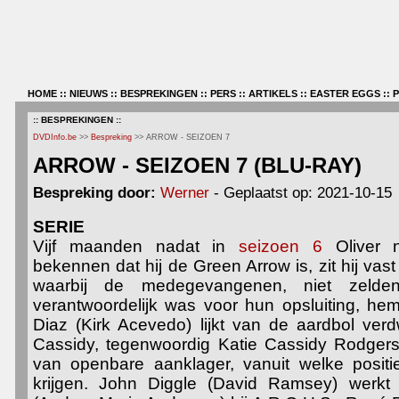
HOME
::
NIEUWS
::
BESPREKINGEN
::
PERS
::
ARTIKELS
::
EASTER EGGS
::
:: BESPREKINGEN ::
DVDInfo.be
>>
Bespreking
>> ARROW - SEIZOEN 7
ARROW - SEIZOEN 7 (BLU-RAY)
Bespreking door:
Werner
- Geplaatst op: 2021-10-15
SERIE
Vijf maanden nadat in
seizoen 6
Oliver 
bekennen dat hij de Green Arrow is, zit hij vas
waarbij de medegevangenen, niet zelden 
verantwoordelijk was voor hun opsluiting, he
Diaz (Kirk Acevedo) lijkt van de aardbol ver
Cassidy, tegenwoordig Katie Cassidy Rodgers
van openbare aanklager, vanuit welke positie
krijgen. John Diggle (David Ramsey) werkt 