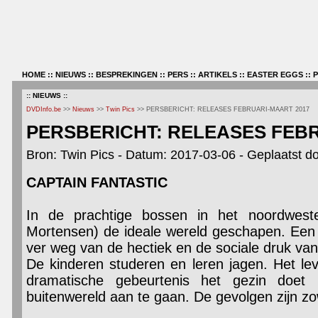
HOME
::
NIEUWS
::
BESPREKINGEN
::
PERS
::
ARTIKELS
::
EASTER EGGS
::
:: NIEUWS ::
DVDInfo.be
>>
Nieuws
>>
Twin Pics
>> PERSBERICHT: RELEASES FEBRUARI-MAART 2017
PERSBERICHT: RELEASES FEBR
Bron: Twin Pics - Datum: 2017-03-06 - Geplaatst d
CAPTAIN FANTASTIC
In de prachtige bossen in het noordwes
Mortensen) de ideale wereld geschapen. Een p
ver weg van de hectiek en de sociale druk v
De kinderen studeren en leren jagen. Het leve
dramatische gebeurtenis het gezin doet 
buitenwereld aan te gaan. De gevolgen zijn zowe