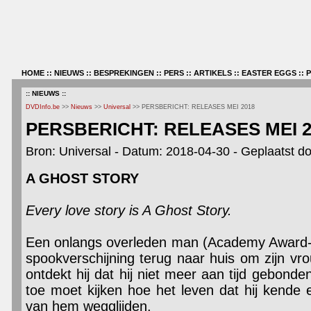
HOME
::
NIEUWS
::
BESPREKINGEN
::
PERS
::
ARTIKELS
::
EASTER EGGS
::
:: NIEUWS ::
DVDInfo.be
>>
Nieuws
>>
Universal
>> PERSBERICHT: RELEASES MEI 2018
PERSBERICHT: RELEASES MEI 2
Bron: Universal - Datum: 2018-04-30 - Geplaatst d
A GHOST STORY
Every love story is A Ghost Story.
Een onlangs overleden man (Academy Award-w
spookverschijning terug naar huis om zijn v
ontdekt hij dat hij niet meer aan tijd gebonde
toe moet kijken hoe het leven dat hij kende 
van hem wegglijden.