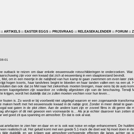
::
ARTIKELS
::
EASTER EGGS
::
PRIJSVRAAG
::
RELEASEKALENDER
::
FORUM
::
-08-01
che outback te reizen om daar enkele eeuwenoude rotsschilderingen te onderzoeken. Wat
 waarschuwing zijn voor een kwaad dat zich al eeuwenlang in een slaaptoestand bevindt.
, Mel, om in een meertje in de nabijheid van hun kamp te gaan zwemmen om even later ziek
ijgt hogen koorts, haar tandvlees begint te bloeden en haar tanden vallen een na een uit. 
 besluiten dan ook dat ze Mel naar het ziekenhuis moeten brengen, maar eens bij de auto ko
cten kapotgebeten zijn waardoor ze volledig afgesloten zijn van de beschaving. Terwijl 
 te krijgen, wordt het duidelijk dat ze zullen moeten vechten voor hun leven…
der fouten is. Zo wordt er bij voorbeeld niet uitgelegd waarom er een zogenaamde transforma
te maken heeft met het eeuwenoude kwaad in de nabije grot. Zonder in meer detail te gaan
al wat gaten in de plot zitten. Aan de andere kant zijn er zoveel films in dit genre die 
mag afvragen of dit niet gewoon een voorwaarde is… Als je je echter daarover kan zetten 
 maar wel goed zit qua spanning en atmosfeer. En dat is ook al wat.
el wat artefacten te zien hier en daar en er is ook wat noise en edge enhancement. De huidtin
gemeen realistisch uit. Het geluid komt met een goede 5.1-track die doet wat hij moet doen in d
n tijde duidelijk en we krijgen wat atmosfeer-verhogende effecten die langs achter op 