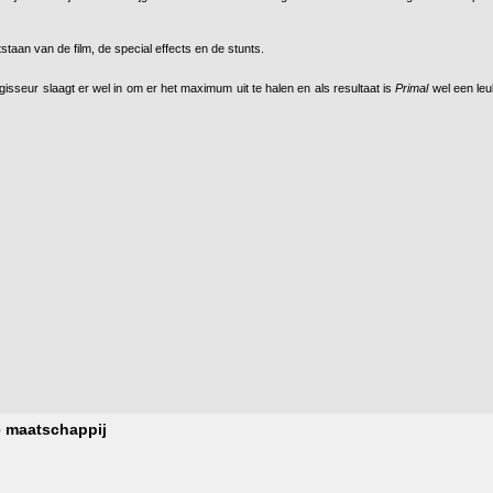
staan van de film, de special effects en de stunts.
isseur slaagt er wel in om er het maximum uit te halen en als resultaat is
Primal
wel een le
e maatschappij