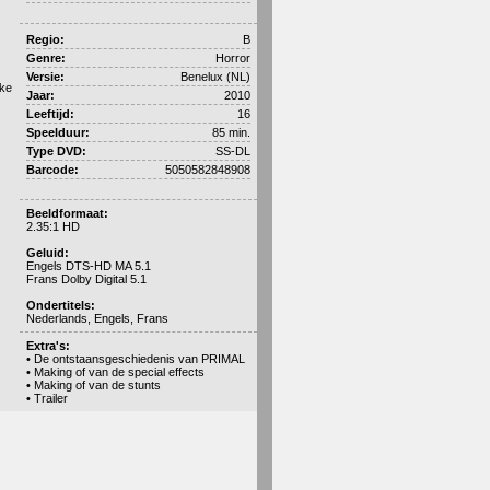
Regio:
B
Genre:
Horror
Versie:
Benelux (NL)
uke
Jaar:
2010
Leeftijd:
16
Speelduur:
85 min.
Type DVD:
SS-DL
Barcode:
5050582848908
Beeldformaat:
2.35:1 HD
Geluid:
Engels DTS-HD MA 5.1
Frans Dolby Digital 5.1
Ondertitels:
Nederlands, Engels, Frans
Extra's:
• De ontstaansgeschiedenis van PRIMAL
• Making of van de special effects
• Making of van de stunts
• Trailer