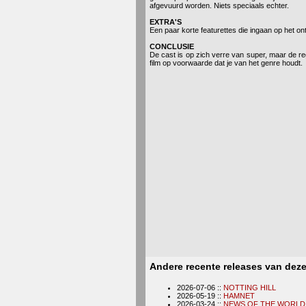
afgevuurd worden. Niets speciaals echter.
EXTRA'S
Een paar korte featurettes die ingaan op het ont
CONCLUSIE
De cast is op zich verre van super, maar de reg
film op voorwaarde dat je van het genre houdt.
Andere recente releases van dez
2026-07-06 ::
NOTTING HILL
2026-05-19 ::
HAMNET
2026-03-24 ::
NEWS OF THE WORLD