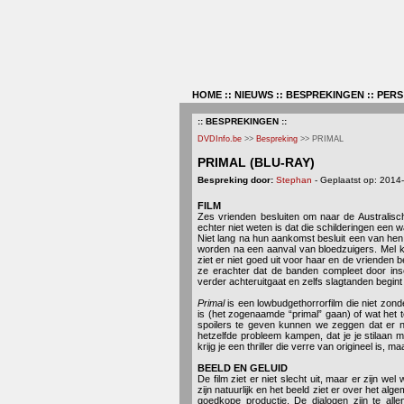
HOME
::
NIEUWS
::
BESPREKINGEN
::
PERS
:: BESPREKINGEN ::
DVDInfo.be
>>
Bespreking
>> PRIMAL
PRIMAL (BLU-RAY)
Bespreking door:
Stephan
- Geplaatst op: 2014
FILM
Zes vrienden besluiten om naar de Australis
echter niet weten is dat die schilderingen een
Niet lang na hun aankomst besluit een van hen
worden na een aanval van bloedzuigers. Mel kr
ziet er niet goed uit voor haar en de vrienden
ze erachter dat de banden compleet door inse
verder achteruitgaat en zelfs slagtanden begint
Primal
is een lowbudgethorrorfilm die niet zon
is (het zogenaamde “primal” gaan) of wat het 
spoilers te geven kunnen we zeggen dat er nog
hetzelfde probleem kampen, dat je je stilaan 
krijg je een thriller die verre van origineel is,
BEELD EN GELUID
De film ziet er niet slecht uit, maar er zijn w
zijn natuurlijk en het beeld ziet er over het al
goedkope productie. De dialogen zijn te alle