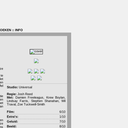
ZOEKEN
::
INFO
 ze
 te
Het
men
Mel
Studio:
Universal
Regie:
Josh Reed
tie
Met:
Damien Freeleagus, Krew Boylan,
 en
Lindsay Farris, Stephen Shanahan, Wil
met
Traval, Zoe Tuckwell-Smith
dan
Film:
6/10
Extra's:
1/10
ten
Geluid:
7/10
eze
Beeld:
8/10
ons